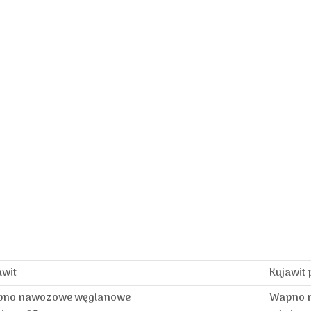
awit
Kujawit
no nawozowe węglanowe
Wapno 