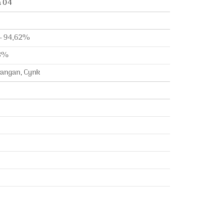
 04
– 94,62%
53%
Mangan, Cynk