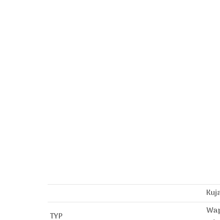
Kuj
Wap
TYP