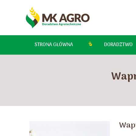
STRONA GŁÓWNA
DORADZTWO
Wapn
J
Wapn