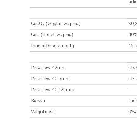
odm
CaCO
(węglan wapnia)
80,
3
CaO (tlenek wapnia)
40%
Inne mikroelementy
Mie
Przesiew < 2mm
Ok.
Przesiew < 0,5mm
Ok.
Przesiew < 0,125mm
–
Barwa
Jas
Wilgotność
0% 