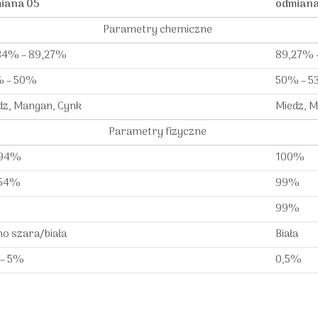
iana 05
odmiana
Parametry chemiczne
34% – 89,27%
89,27% 
 – 50%
50% – 
dz, Mangan, Cynk
Miedz, 
Parametry fizyczne
 94%
100%
 54%
99%
99%
no szara/biała
Biała
– 5%
0,5%