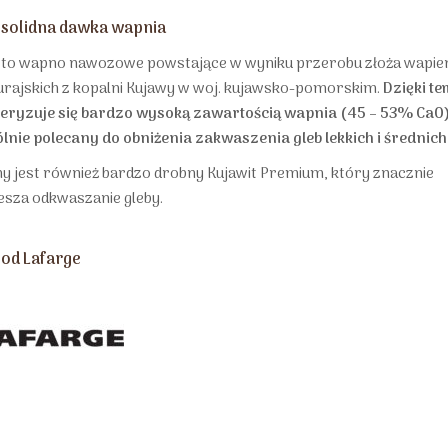
 solidna dawka wapnia
, to wapno nawozowe powstające w wyniku przerobu złoża wapieni
jurajskich z kopalni Kujawy w woj. kujawsko-pomorskim.
Dzięki t
eryzuje się bardzo wysoką zawartością wapnia (45 – 53% CaO) i
lnie polecany do obniżenia zakwaszenia gleb lekkich i średnich
y jest również bardzo drobny Kujawit Premium, który znacznie
esza odkwaszanie gleby.
od Lafarge