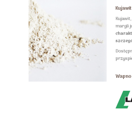
Kujawit
Kujawit
margli 
charakt
szczegó
Dostępn
przyspi
Wapno 